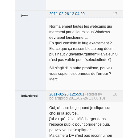
2011-02-26 12:04:20
17
joan
Normalement toutes les webcams qui
marchent par ailleurs sous Windows
devraient fonctionner…
En quoi consiste le bug exactement ?
Est-ce que ça ressemble au bug décrit
plus haut ? (InvalidArgument=la valeur '0'
Admin
n'est pas valide pour "selectedIndex')
Offline
S'il s'agit d'un autre problème, pouvez
vous copier les données de l'erreur ?
Merci
2011-02-26 12:55:01
(edited by
18
bolardprod
bolardprod 2011-02-26 13:00:13)
Member
Oui, c'est ce bug, quand je clique sur
Offline
choisir la source..
j'ai vu qu'il fallait télécharger dans
l'espace public pour corriger ce bug,
pouvez vous m'expliquer.
Ma caméra DV n'est pas reconnu non