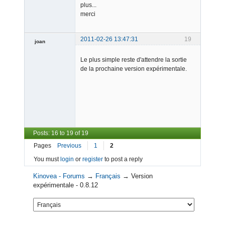
plus...
merci
2011-02-26 13:47:31
19
joan
Le plus simple reste d'attendre la sortie
de la prochaine version expérimentale.
Admin
Offline
Posts: 16 to 19 of 19
Pages
Previous
1
2
You must
login
or
register
to post a reply
Kinovea - Forums
→
Français
→
Version
expérimentale - 0.8.12