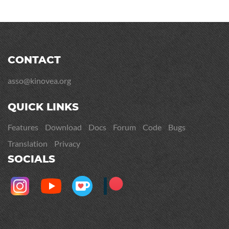
CONTACT
asso@kinovea.org
QUICK LINKS
Features
Download
Docs
Forum
Code
Bugs
Translation
Privacy
SOCIALS