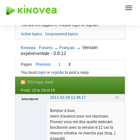
Index
You are not logged in.
Please login or register.
Active topics
Unanswered topics
→
Version
Kinovea - Forums
→
Français
expérimentale - 0.8.12
Pages
Previous
1
2
You must
login
or
register
to post a reply
RSS topic feed
Posts: 16 to 19 of 19
2011-02-26 11:46:17
16
bolardprod
Member
Bonjour à tous,
Offline
merci d'avance pour vos réponses.
Pouvez vous me dire quelle webcam
fonctionne avec la version 8.12 car la
mienne créative ne marche pas (bug..).
A bientôt