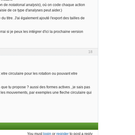
ion de
notational analysis
), où on code chaque action
aisie de ce type d'analyses peut aider.)
u titre. J'ai également ajouté l'export des tailles de
i si je peux les intégrer d'ici la prochaine version
18
etre circulaire pour les rotation ou pouvant etre
s que tu propose ? aussi des formes actives , je sais pas
r les mouvements, par exemples une fleche circulaire qui
You must
login
or
register
to post a reply