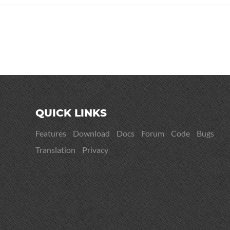
QUICK LINKS
Features
Download
Docs
Forum
Code
Bugs
Translation
Privacy