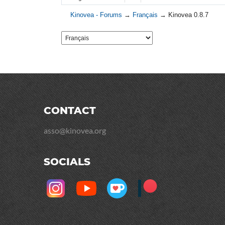
Kinovea - Forums
→
Français
→
Kinovea 0.8.7
CONTACT
asso@kinovea.org
SOCIALS