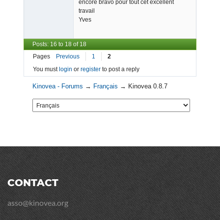
encore bravo pour tout cet excellent
travail
Yves
Posts: 16 to 18 of 18
Pages
Previous
1
2
You must
login
or
register
to post a reply
Kinovea - Forums
→
Français
→
Kinovea 0.8.7
CONTACT
asso@kinovea.org