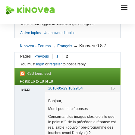
Index
You are not logged in.
Please login or register.
Active topics
Unanswered topics
→
Kinovea 0.8.7
Kinovea - Forums
→
Français
Pages
Previous
1
2
You must
login
or
register
to post a reply
RSS topic feed
Posts: 16 to 18 of 18
2010-05-29 10:29:54
16
lof123
Member
Bonjour,
Offline
Merci pour tes réponses.
Concernant les images clés, crois tu que
le point n°1 de la précédente réponse est
réalisable (pouvoir pré-programmé des
touches avant l'analyse) ?