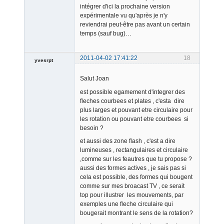
intégrer d'ici la prochaine version
expérimentale vu qu'après je n'y
reviendrai peut-être pas avant un certain
temps (sauf bug)…
2011-04-02 17:41:22
18
yvesrpt
Member
Salut Joan
Offline
est possible egamement d'integrer des
fleches courbees et plates , c'esta dire
plus larges et pouvant etre circulaire pour
les rotation ou pouvant etre courbees si
besoin ?
et aussi des zone flash , c'est a dire
lumineuses , rectangulaires et circulaire
,comme sur les feautres que tu propose ?
aussi des formes actives , je sais pas si
cela est possible, des formes qui bougent
comme sur mes broacast TV , ce serait
top pour illustrer les mouvements, par
exemples une fleche circulaire qui
bougerait montrant le sens de la rotation?