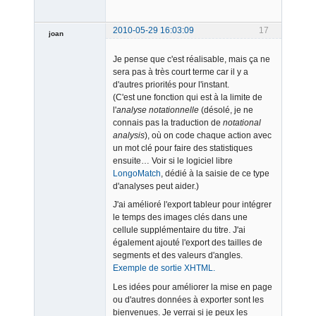
2010-05-29 16:03:09
17
joan
Je pense que c'est réalisable, mais ça ne
sera pas à très court terme car il y a
d'autres priorités pour l'instant.
(C'est une fonction qui est à la limite de
l'
analyse notationnelle
(désolé, je ne
connais pas la traduction de
notational
Admin
analysis
), où on code chaque action avec
Offline
un mot clé pour faire des statistiques
ensuite… Voir si le logiciel libre
LongoMatch
, dédié à la saisie de ce type
d'analyses peut aider.)
J'ai amélioré l'export tableur pour intégrer
le temps des images clés dans une
cellule supplémentaire du titre. J'ai
également ajouté l'export des tailles de
segments et des valeurs d'angles.
Exemple de sortie XHTML.
Les idées pour améliorer la mise en page
ou d'autres données à exporter sont les
bienvenues. Je verrai si je peux les