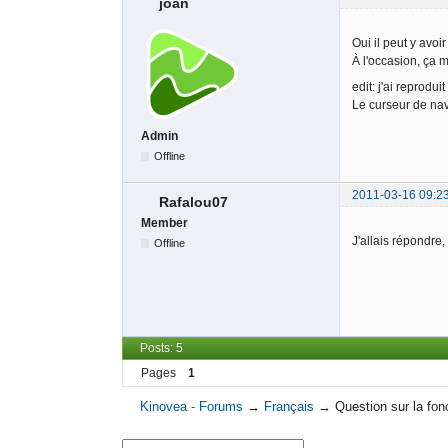
joan
Oui il peut y avoi
À l'occasion, ça 
edit: j'ai reprodu
Le curseur de nav
Admin
Offline
2011-03-16 09:2
Rafalou07
Member
J'allais répondre
Offline
Posts: 5
Pages
1
Kinovea - Forums
→
Français
→
Question sur la fo