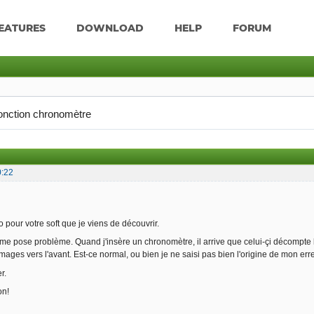
EATURES
DOWNLOAD
HELP
FORUM
fonction chronomètre
0:22
 pour votre soft que je viens de découvrir.
me pose problème. Quand j'insère un chronomètre, il arrive que celui-çi décompte 
s images vers l'avant. Est-ce normal, ou bien je ne saisi pas bien l'origine de mon erre
r.
on!