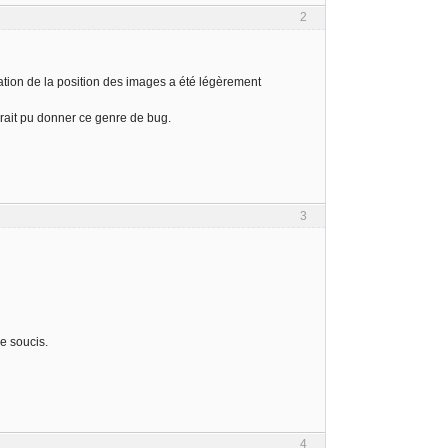
2
ication de la position des images a été légèrement
rait pu donner ce genre de bug.
3
de soucis.
4