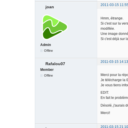
2011-03-15 11:5
joan
Hmm, étrange.
Si c'est sur la ve
modifiée.
Une image donnée 
Si c'est déjà sur l
Admin
Offline
2011-03-15 14:13
Rafalou07
Member
Merci pour la rép
Offline
Je télécharge la 
Je vous tiens inf
EDIT:
En fait le problèm
Désolé, j'aurais d
Merci!
2011-03-15 21:10