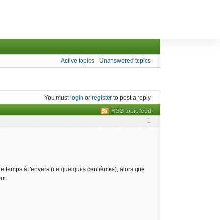
Active topics
Unanswered topics
You must
login
or
register
to post a reply
RSS topic feed
1
le temps à l'envers (de quelques centièmes), alors que
ur.