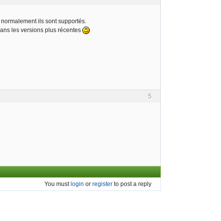
s normalement ils sont supportés.
dans les versions plus récentes
5
You must
login
or
register
to post a reply