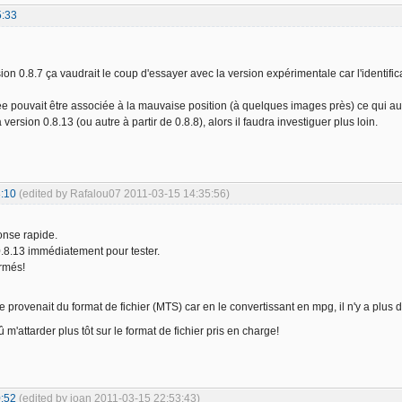
5:33
rsion 0.8.7 ça vaudrait le coup d'essayer avec la version expérimentale car l'identif
pouvait être associée à la mauvaise position (à quelques images près) ce qui au
a version 0.8.13 (ou autre à partir de 0.8.8), alors il faudra investiguer plus loin.
:10
(edited by Rafalou07 2011-03-15 14:35:56)
onse rapide.
0.8.13 immédiatement pour tester.
ormés!
e provenait du format de fichier (MTS) car en le convertissant en mpg, il n'y a plus 
û m'attarder plus tôt sur le format de fichier pris en charge!
:52
(edited by joan 2011-03-15 22:53:43)