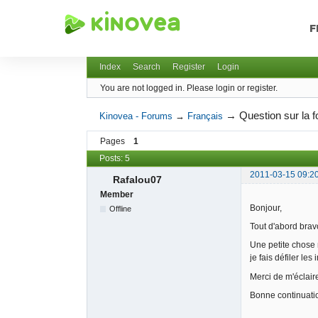
F
Kinovea - Forums
Index
Search
Register
Login
You are not logged in.
Please login or register.
→
Question sur la 
Kinovea - Forums
→
Français
Pages
1
Posts: 5
2011-03-15 09:2
Rafalou07
Member
Bonjour,
Offline
Tout d'abord bravo
Une petite chose 
je fais défiler le
Merci de m'éclaire
Bonne continuati