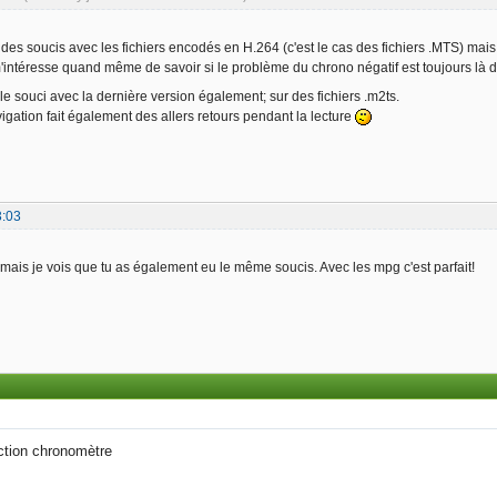
r des soucis avec les fichiers encodés en H.264 (c'est le cas des fichiers .MTS) mai
m'intéresse quand même de savoir si le problème du chrono négatif est toujours là 
it le souci avec la dernière version également; sur des fichiers .m2ts.
igation fait également des allers retours pendant la lecture
3:03
, mais je vois que tu as également eu le même soucis. Avec les mpg c'est parfait!
nction chronomètre