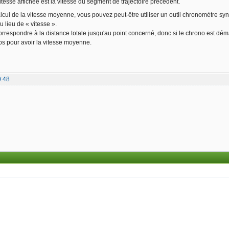
itesse affichée est la vitesse du segment de trajectoire précédent.
calcul de la vitesse moyenne, vous pouvez peut-être utiliser un outil chronomètre synch
u lieu de « vitesse ».
orrespondre à la distance totale jusqu'au point concerné, donc si le chrono est déma
mps pour avoir la vitesse moyenne.
0:48