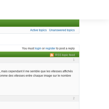
Active topics
Unanswered topics
You must
login
or
register
to post a reply
RSS topic feed
1
ses, mais cependant il me semble que les vitesses affichés
la somme des vitesses entre chaque image sur le nombre
2