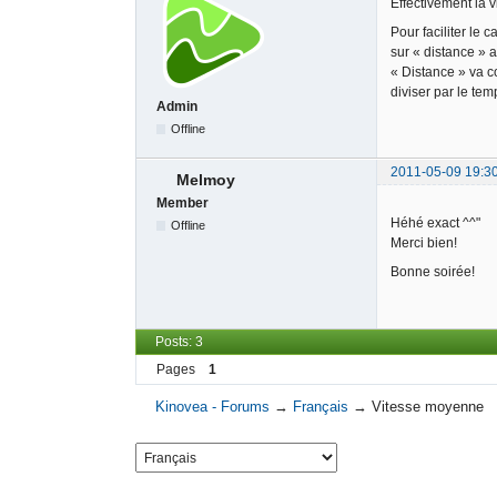
Effectivement la v
Pour faciliter le 
sur « distance » a
« Distance » va c
diviser par le te
Admin
Offline
2011-05-09 19:3
Melmoy
Member
Héhé exact ^^"
Offline
Merci bien!
Bonne soirée!
Posts: 3
Pages
1
Kinovea - Forums
→
Français
→
Vitesse moyenne