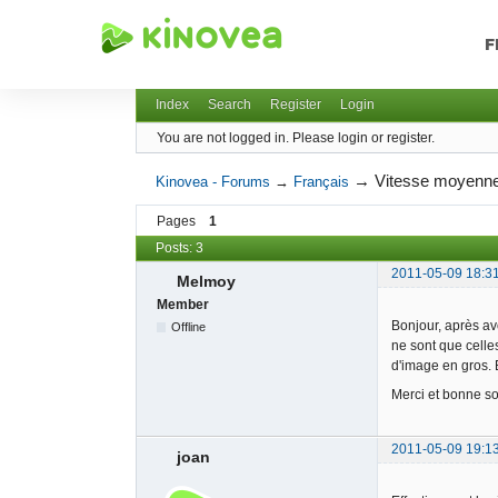
F
Kinovea - Forums
Index
Search
Register
Login
You are not logged in.
Please login or register.
→
Vitesse moyenn
Kinovea - Forums
→
Français
Pages
1
Posts: 3
2011-05-09 18:3
Melmoy
Member
Bonjour, après avo
Offline
ne sont que celle
d'image en gros. E
Merci et bonne so
2011-05-09 19:1
joan