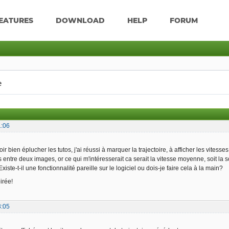
EATURES
DOWNLOAD
HELP
FORUM
e
1:06
ir bien éplucher les tutos, j'ai réussi à marquer la trajectoire, à afficher les vites
s entre deux images, or ce qui m'intéresserait ca serait la vitesse moyenne, soit 
xiste-t-il une fonctionnalité pareille sur le logiciel ou dois-je faire cela à la main?
irée!
3:05