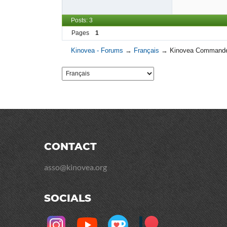
Posts: 3
Pages
1
Kinovea - Forums
→
Français
→
Kinovea Command
CONTACT
asso@kinovea.org
SOCIALS