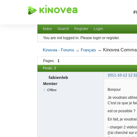
F
Kinovea - Forums
Index
Search
Register
Login
You are not logged in.
Please login or register.
→
Kinovea Comma
Kinovea - Forums
→
Français
Pages
1
Posts: 3
2011-10-12 12:3
fabienleb
Member
Bonjour
Offline
Je voudrais utili
C'est ce que je f
est ce possible ?
En fait, je voudra
- charger 2 vidéo
(j'ai cherché sur 