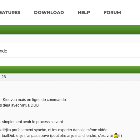
EATURES
DOWNLOAD
HELP
FORUM
nde
2:28
ser Kinovea mais en ligne de commande.
ais dèja avec virtualDUB
is simplement avoir le process suivant :
s déjka parfaitement syncho, et les exporter dans la même vidéo.
virtualDub et je n'ai pas trouvé (peut etre ai je mal cherché, c'est vrai
?)