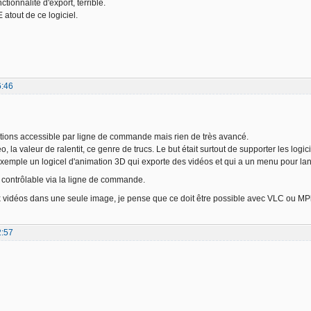
ctionnalité d'export, terrible.
tout de ce logiciel.
6:46
ptions accessible par ligne de commande mais rien de très avancé.
o, la valeur de ralentit, ce genre de trucs. Le but était surtout de supporter les log
xemple un logicel d'animation 3D qui exporte des vidéos et qui a un menu pour lance
s contrôlable via la ligne de commande.
vidéos dans une seule image, je pense que ce doit être possible avec VLC ou M
2:57