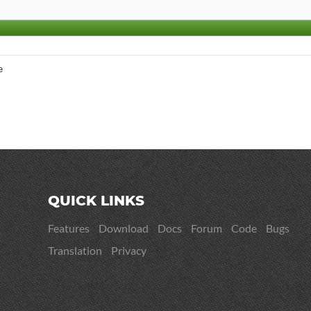
e
QUICK LINKS
Features
Download
Docs
Forum
Code
Bugs
Translation
Privacy