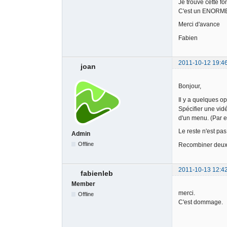
Je trouve cette fon
C'est un ENORME a
Merci d'avance
Fabien
2011-10-12 19:4
joan
Bonjour,
Il y a quelques o
Spécifier une vidé
d'un menu. (Par e
Le reste n'est pa
Admin
Offline
Recombiner deux 
2011-10-13 12:4
fabienleb
Member
merci.
Offline
C'est dommage.