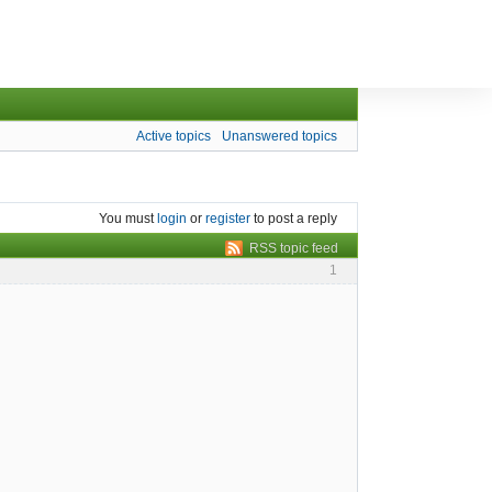
Active topics
Unanswered topics
You must
login
or
register
to post a reply
RSS topic feed
1