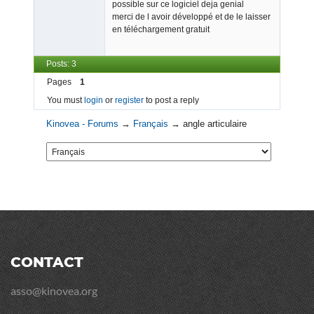
possible sur ce logiciel deja genial
merci de l avoir développé et de le laisser
en téléchargement gratuit
Posts: 3
Pages
1
You must
login
or
register
to post a reply
Kinovea - Forums
→
Français
→
angle articulaire
CONTACT
asso@kinovea.org