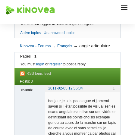
Index
You are not logged in.
Please login or register.
Active topics
Unanswered topics
→
angle articulaire
Kinovea - Forums
→
Français
Pages
1
You must
login
or
register
to post a reply
RSS topic feed
Posts: 3
2011-02-05 12:36:34
1
ph.podo
Member
bonjour je suis podologue et j amerai
Offline
savoir si il était possible de visiualiser les
ecarts angulaires en live sur une vidéo en
definissant les points choisis exemple
genou au cours de la marche sur un tapis
de course avec et sans semelles je
cherche a vous montrer ca par photos car