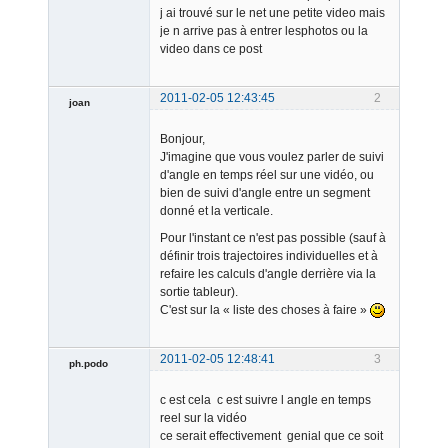
j ai trouvé sur le net une petite video mais
je n arrive pas à entrer lesphotos ou la
video dans ce post
2011-02-05 12:43:45
2
joan
Bonjour,
J'imagine que vous voulez parler de suivi
d'angle en temps réel sur une vidéo, ou
bien de suivi d'angle entre un segment
donné et la verticale.
Admin
Pour l'instant ce n'est pas possible (sauf à
Offline
définir trois trajectoires individuelles et à
refaire les calculs d'angle derrière via la
sortie tableur).
C'est sur la « liste des choses à faire »
2011-02-05 12:48:41
3
ph.podo
Member
c est cela c est suivre l angle en temps
Offline
reel sur la vidéo
ce serait effectivement genial que ce soit