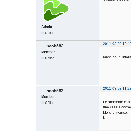
Admin
Offline
2011-03-08 10:4
nach582
Member
merci pour l'info
Offline
2011-03-08 11:2
nach582
Member
Le problème contin
Offline
une case à cocher.
Merci d'avance.
N.