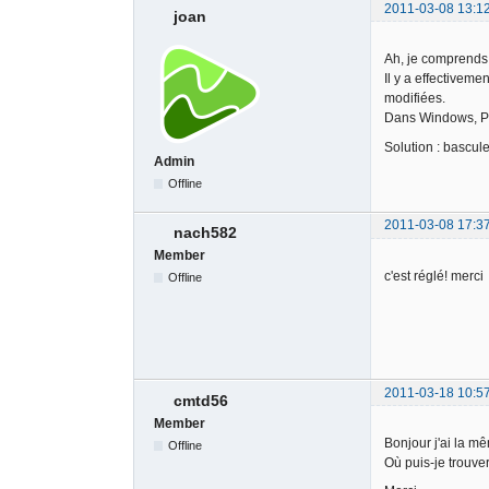
2011-03-08 13:1
joan
Ah, je comprends
Il y a effectivem
modifiées.
Dans Windows, Pa
Solution : bascule
Admin
Offline
2011-03-08 17:3
nach582
Member
c'est réglé! merci
Offline
2011-03-18 10:5
cmtd56
Member
Bonjour j'ai la m
Offline
Où puis-je trouver