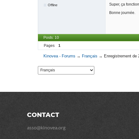
Super, ça fonctio
Offline
Bonne journée.
Posts: 10
Pages
1
Kinovea - Forums
→
Français
→
Enregistrement de 
CONTACT
asso@kinovea.org