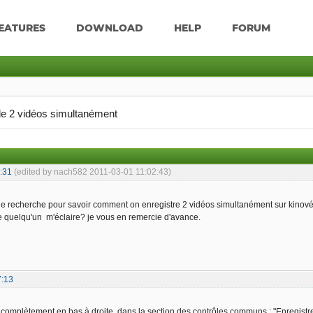
EATURES
DOWNLOAD
HELP
FORUM
de 2 vidéos simultanément
:31
(edited by nach582 2011-03-01 11:02:43)
une recherche pour savoir comment on enregistre 2 vidéos simultanément sur kinovéo
ue quelqu'un m'éclaire? je vous en remercie d'avance.
7:13
n complètement en bas à droite, dans la section des contrôles communs : "Enregist