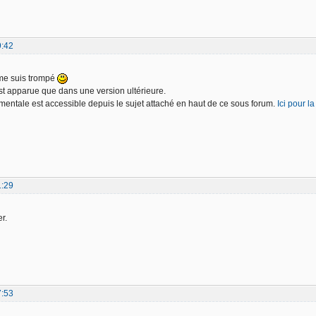
9:42
 me suis trompé
est apparue que dans une version ultérieure.
mentale est accessible depuis le sujet attaché en haut de ce sous forum.
Ici pour la
1:29
er.
7:53