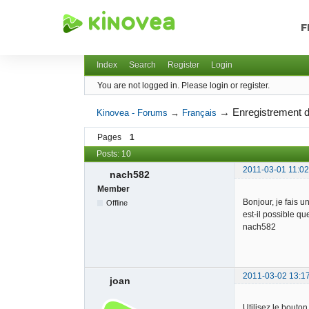
F
Kinovea - Forums
Index
Search
Register
Login
You are not logged in.
Please login or register.
→
Enregistrement 
Kinovea - Forums
→
Français
Pages
1
Posts: 10
2011-03-01 11:02
nach582
Member
Bonjour, je fais 
Offline
est-il possible q
nach582
2011-03-02 13:1
joan
Utilisez le bouto