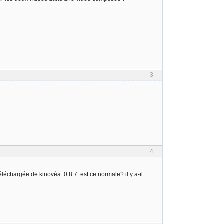
3
4
éléchargée de kinovéa: 0.8.7. est ce normale? il y a-il