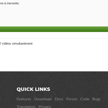
nne à merveille.
2 vidéos simultanément
QUICK LINKS
Features
Download
Docs
Forum
Code
Bugs
Translation
Privacy