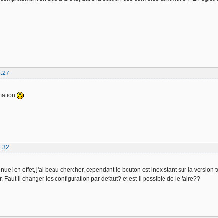
8:27
rmation
8:32
ue! en effet, j'ai beau chercher, cependant le bouton est inexistant sur la version t
 Faut-il changer les configuration par defaut? et est-il possible de le faire??