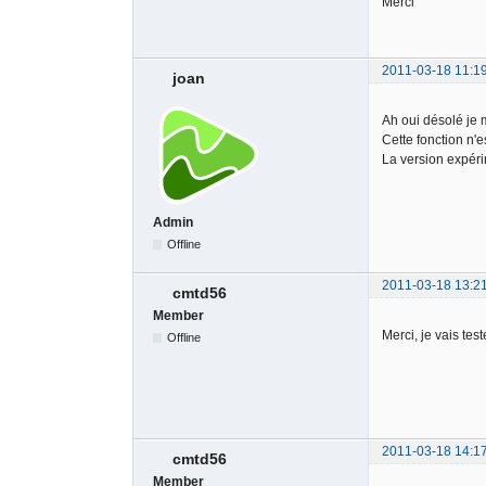
Merci
2011-03-18 11:1
joan
Ah oui désolé je
Cette fonction n'
La version expéri
Admin
Offline
2011-03-18 13:2
cmtd56
Member
Merci, je vais test
Offline
2011-03-18 14:1
cmtd56
Member