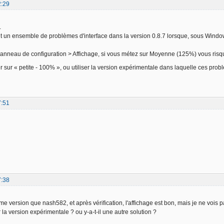
2:29
.
ent un ensemble de problèmes d'interface dans la version 0.8.7 lorsque, sous Windows
nneau de configuration > Affichage, si vous métez sur Moyenne (125%) vous risq
r sur « petite - 100% », ou utiliser la version expérimentale dans laquelle ces probl
7:51
7:38
ême version que nash582, et après vérification, l'affichage est bon, mais je ne voi
 la version expérimentale ? ou y-a-t-il une autre solution ?