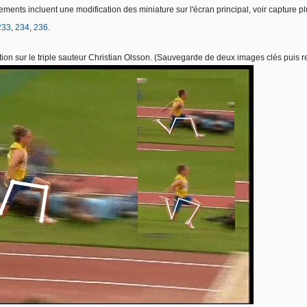
ments incluent une modification des miniature sur l'écran principal, voir capture pl
233
,
234
,
236
.
tion sur le triple sauteur Christian Olsson. (Sauvegarde de deux images clés puis 