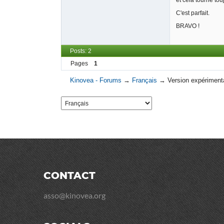
C'est parfait.
BRAVO !
Posts: 2
Pages
1
Kinovea - Forums
→
Français
→
Version expérimenta
CONTACT
asso@kinovea.org