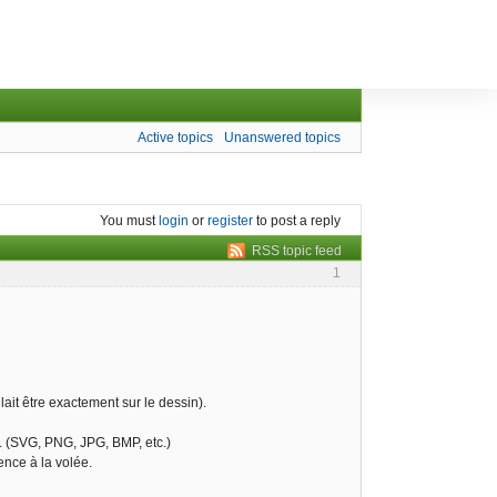
Active topics
Unanswered topics
You must
login
or
register
to post a reply
RSS topic feed
1
lait être exactement sur le dessin).
. (SVG, PNG, JPG, BMP, etc.)
ence à la volée.