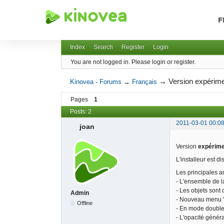
F
Kinovea - Forums
Index
Search
Register
Login
You are not logged in.
Please login or register.
→
Version expérime
Kinovea - Forums
→
Français
Pages
1
Posts: 2
2011-03-01 00:08
joan
Version
expérime
L'installeur est di
Les principales am
- L'ensemble de la
- Les objets sont
Admin
- Nouveau menu "I
Offline
- En mode double l
- L'opacité génér