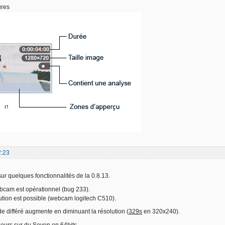
ures
2:23
sur quelques fonctionnalités de la 0.8.13.
bcam est opérationnel (bug 233).
ution est possible (webcam logitech C510).
de différé augmente en diminuant la résolution (
329s
en 320x240).
ujours sur du Seven en 64bits.