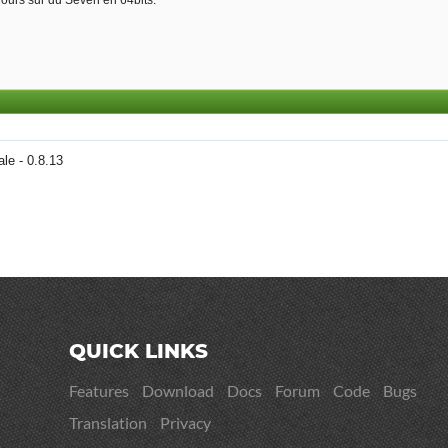
le - 0.8.13
QUICK LINKS
Features
Download
Docs
Forum
Code
Bugs
Translation
Privacy