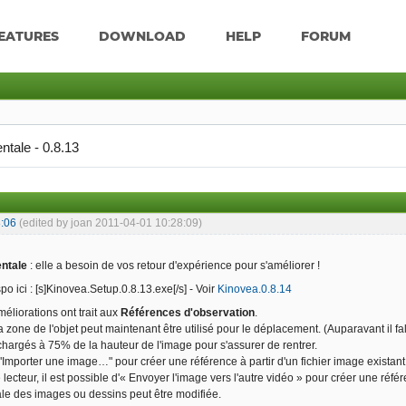
EATURES
DOWNLOAD
HELP
FORUM
ntale - 0.8.13
:06
(edited by joan 2011-04-01 10:28:09)
ntale
: elle a besoin de vos retour d'expérience pour s'améliorer !
spo ici : [s]Kinovea.Setup.0.8.13.exe[/s] - Voir
Kinovea.0.8.14
éliorations ont trait aux
Références d'observation
.
 zone de l'objet peut maintenant être utilisé pour le déplacement. (Auparavant il fal
 chargés à 75% de la hauteur de l'image pour s'assurer de rentrer.
mporter une image…" pour créer une référence à partir d'un fichier image existant
ecteur, il est possible d'« Envoyer l'image vers l'autre vidéo » pour créer une référ
ale des images ou dessins peut être modifiée.