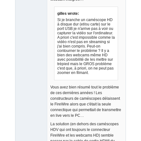
gilles wrote:
Si je branche un caméscope HD
à disque dur (et/ou carte) sur le
port USB je n'arrive pas à voir ou
capturer la vidéo sur l'ordinateur.
A priori c'est impossible comme la
vidéo n'est pas en streaming si
j'ai bien compris. Peut-on
contourner le problème ? Il y a
bien des webcams même HD
avec possibilité de les mettre sur
trépied mais le GROS problème
c'est que, à priori, on ne peut pas
zoomer en filmant.
Vous avez bien résumé tout le problème
de ces dernières années ! Les
constructeurs de caméscopes délaissent
le FireWire alors que c'était la seule
connectique qui permettait de transmettre
en live vers le PC…
La solution (en dehors des caméscopes
HDV qui ont toujours le connecteur
FireWire et les webcams HD) semble
passer par le cable de sortie HDMI du