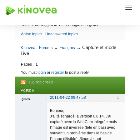
Index
You are not logged in.
Please login or register.
Active topics
Unanswered topics
→
Capture et mode
Kinovea - Forums
→
Français
Live
Pages
1
You must
login
or
register
to post a reply
RSS topic feed
Posts: 6
2011-04-22 09:47:58
1
gilles
Member
Bonjour,
Offline
J'ai téléchargé la version 0.8.14. J'ai
capturé avec la WebCam intégrée mais
l'image est inversée (tête en bas) avec
souvent un problème dans le bas de
l'image (illisible). Sinon à quoi