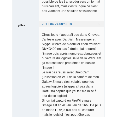
possible de les transcoder vers un format
plus coulant, mais c'est sûr que ce n'est
pas vraiment une solution satisfaisante…
2011-04-24 08:52:18
3
gilles
Member
Cirrus logic n'apparaît que dans Kinovea.
Offline
J'ai testé avec DartFish, Messenger et
Skype. A force de bidouiller et en trouvant
DivXG400 en bas à droite, j'ai retourné
l'image puis après nombreux plantages et
ouverture du logiciel Delle de la WebCam
ça marche sans problèmes en bas de
l'image !
Je n'ai pas réussi avec DroidCam
(urilisation en WiFi de la caméra de mon
Galaxy S) mais c'est valable pour les
autres logiciels (n'apparaît pas dans
DartFish) depuis que j'ai fait ma mise à
jour de ce logiciel.
Sinon j'ai capturé en FireWire mais
l'image est en 4/3 au lieu de 16/9. De plus
en mode HDV je n'ai pas pu capturer
mais le logiciel n'est peut-être pas