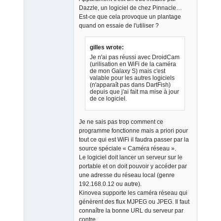
Dazzle, un logiciel de chez Pinnacle…
Est-ce que cela provoque un plantage
quand on essaie de l'utiliser ?
gilles wrote:
Je n'ai pas réussi avec DroidCam
(urilisation en WiFi de la caméra
de mon Galaxy S) mais c'est
valable pour les autres logiciels
(n'apparaît pas dans DartFish)
depuis que j'ai fait ma mise à jour
de ce logiciel.
Je ne sais pas trop comment ce
programme fonctionne mais a priori pour
tout ce qui est WiFi il faudra passer par la
source spéciale « Caméra réseau ».
Le logiciel doit lancer un serveur sur le
portable et on doit pouvoir y accéder par
une adresse du réseau local (genre
192.168.0.12 ou autre).
Kinovea supporte les caméra réseau qui
génèrent des flux MJPEG ou JPEG. Il faut
connaître la bonne URL du serveur par
contre.