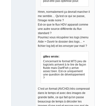
peut-être pas optimisé pour.
Hmm, normalement ça devrait marcher il
me semble… Qu'est ce qui se passe,
l'image reste noire ?
Est-ce que le flux HDV apparait comme
une autre source différente du flux
standard ?
Pourriez vous récupérer les logs (menu
Aide > Ouvrir le dossier des logs… +
fichier log.txt) et les envoyer par mail ?
gilles wrote:
Concernant le format MTS peu de
logiciels arrivent à le lire de façon
fluide mais DartFish y arrive
assez bien. Est-ce uniquement
une question de développement
?
C'est un format (AVCHD) très compressé
dans le temps et avec des images de
grande taille, ce qui fait qu'on passe
beaucoup de temps à décoder les
images d'une part et encore pas mal de