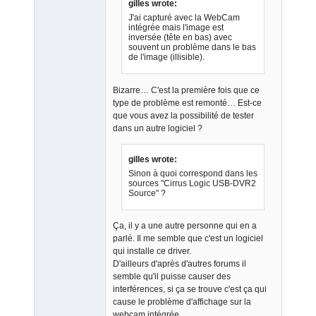
gilles wrote:
J'ai capturé avec la WebCam
intégrée mais l'image est
inversée (tête en bas) avec
Admin
souvent un problème dans le bas
Offline
de l'image (illisible).
Bizarre… C'est la première fois que ce
type de problème est remonté… Est-ce
que vous avez la possibilité de tester
dans un autre logiciel ?
gilles wrote:
Sinon à quoi correspond dans les
sources "Cirrus Logic USB-DVR2
Source" ?
Ça, il y a une autre personne qui en a
parlé. Il me semble que c'est un logiciel
qui installe ce driver.
D'ailleurs d'après d'autres forums il
semble qu'il puisse causer des
interférences, si ça se trouve c'est ça qui
cause le problème d'affichage sur la
webcam intégrée…