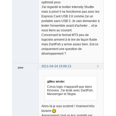
optimisé pour.
J'ai regardé le boitier Intensity Shuttle
mais à priori il ne fonctionne pas avec les
Express Card USB 3.0 comme j'ai un
portable sans USB 3. Je vais demander à
tester l'ensemble avant d'acheter ... et je
vous tiens au courant.
Concernant le format MTS peu de
logiciels arrivent à le lire de façon fluide
mais DartFish y arrive assez bien. Est-ce
uniquement une question de
développement ?
2011-04-24 10:06:13
4
joan
gilles wrote:
Cirrus logic n'apparaît que dans
Kinovea. J'ai testé avec DartFish,
Messenger et Skype.
Admin
Alors là je suis scotché ! Vraiment très
Offline
bizarre
Apparament c'est un truc installé par