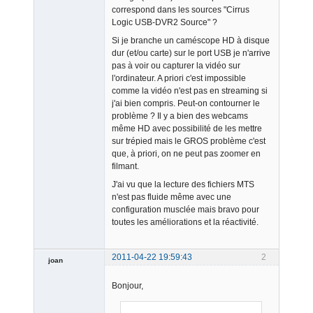
correspond dans les sources "Cirrus
Logic USB-DVR2 Source" ?
Si je branche un caméscope HD à disque
dur (et/ou carte) sur le port USB je n'arrive
pas à voir ou capturer la vidéo sur
l'ordinateur. A priori c'est impossible
comme la vidéo n'est pas en streaming si
j'ai bien compris. Peut-on contourner le
problème ? Il y a bien des webcams
même HD avec possibilité de les mettre
sur trépied mais le GROS problème c'est
que, à priori, on ne peut pas zoomer en
filmant.
J'ai vu que la lecture des fichiers MTS
n'est pas fluide même avec une
configuration musclée mais bravo pour
toutes les améliorations et la réactivité.
2011-04-22 19:59:43
2
joan
Bonjour,