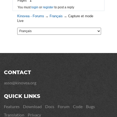
Pages
1
You must
login
or
register
to post a reply
Kinovea - Forums
→
Français
→
Capture et mode
Live
CONTACT
asso@kinovea.org
QUICK LINKS
Features
Download
Docs
Forum
Code
Bugs
Translation
Privacy