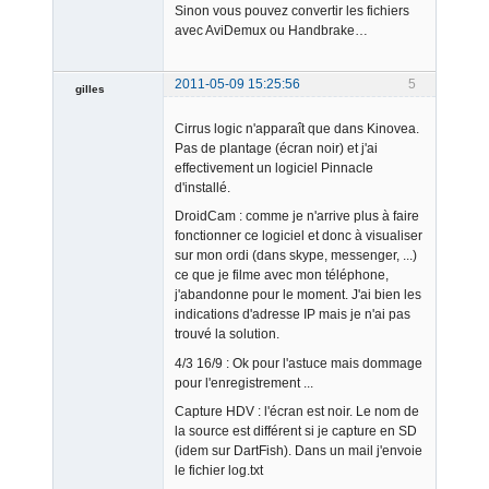
Sinon vous pouvez convertir les fichiers
avec AviDemux ou Handbrake…
2011-05-09 15:25:56
5
gilles
Member
Cirrus logic n'apparaît que dans Kinovea.
Offline
Pas de plantage (écran noir) et j'ai
effectivement un logiciel Pinnacle
d'installé.
DroidCam : comme je n'arrive plus à faire
fonctionner ce logiciel et donc à visualiser
sur mon ordi (dans skype, messenger, ...)
ce que je filme avec mon téléphone,
j'abandonne pour le moment. J'ai bien les
indications d'adresse IP mais je n'ai pas
trouvé la solution.
4/3 16/9 : Ok pour l'astuce mais dommage
pour l'enregistrement ...
Capture HDV : l'écran est noir. Le nom de
la source est différent si je capture en SD
(idem sur DartFish). Dans un mail j'envoie
le fichier log.txt