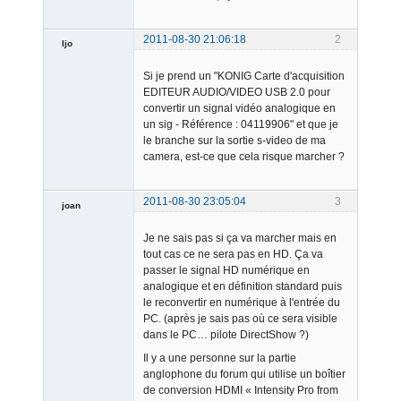
2011-08-30 21:06:18
2
ljo
Member
Si je prend un "KONIG Carte d'acquisition
Offline
EDITEUR AUDIO/VIDEO USB 2.0 pour
convertir un signal vidéo analogique en
un sig - Référence : 04119906" et que je
le branche sur la sortie s-video de ma
camera, est-ce que cela risque marcher ?
2011-08-30 23:05:04
3
joan
Je ne sais pas si ça va marcher mais en
tout cas ce ne sera pas en HD. Ça va
passer le signal HD numérique en
analogique et en définition standard puis
le reconvertir en numérique à l'entrée du
PC. (après je sais pas où ce sera visible
Admin
dans le PC… pilote DirectShow ?)
Offline
Il y a une personne sur la partie
anglophone du forum qui utilise un boîtier
de conversion HDMI « Intensity Pro from