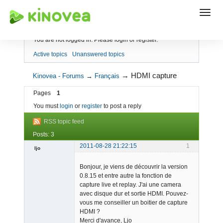
Index
You are not logged in.
Please login or register.
Active topics
Unanswered topics
→
HDMI capture
Kinovea - Forums
→
Français
Pages
1
You must
login
or
register
to post a reply
RSS topic feed
Posts: 3
2011-08-28 21:22:15
1
ljo
Member
Bonjour, je viens de découvrir la version
Offline
0.8.15 et entre autre la fonction de
capture live et replay. J'ai une camera
avec disque dur et sortie HDMI. Pouvez-
vous me conseiller un boitier de capture
HDMI ?
Merci d'avance, Ljo