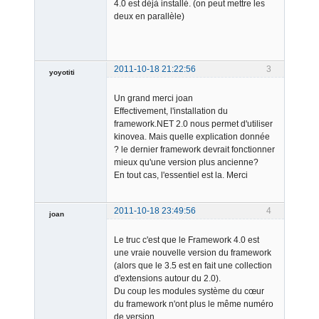
4.0 est déjà installé. (on peut mettre les
deux en parallèle)
Admin
Offline
2011-10-18 21:22:56
3
yoyotiti
Member
Un grand merci joan
Offline
Effectivement, l'installation du
framework.NET 2.0 nous permet d'utiliser
kinovea. Mais quelle explication donnée
? le dernier framework devrait fonctionner
mieux qu'une version plus ancienne?
En tout cas, l'essentiel est la. Merci
2011-10-18 23:49:56
4
joan
Le truc c'est que le Framework 4.0 est
une vraie nouvelle version du framework
(alors que le 3.5 est en fait une collection
d'extensions autour du 2.0).
Du coup les modules système du cœur
du framework n'ont plus le même numéro
Admin
de version.