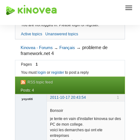
Index
You are not logged in.
Please login or register.
Active topics
Unanswered topics
→
probleme de
Kinovea - Forums
→
Français
framework.net 4
Pages
1
You must
login
or
register
to post a reply
RSS topic feed
Posts: 4
2011-10-17 20:43:54
1
yoyotiti
Member
Bonsoir
Offline
je tente en vain d'installer kinovea sur des
PC de mon college.
voici les demarches qui ont ete
entreprises