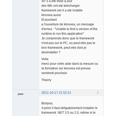
XP 3 a ete mise a jour
des WIc ont ete telecharger
framework.net 4 a ete installe
kinovea aussi
Et pourtant
a l'ouverture de kinovea, un message
d'erreur : "Unable to find a version of the
runtime to run this application"
Je comprends donc que le framework
n'est pas sur le PC, ou peut etre pas le
bon framework, peut etre dois je
desinstaller ?
Voila
merci pour votre aide dans la mesure ou
la formation sur kinovea est prevue
vendredi prochain
Thierry
2011-10-17 21:52:21
2
joan
Bonjour,
A priori il faut obligatoirement installer le
framework .NET 3.5 ou 2.0, même si le