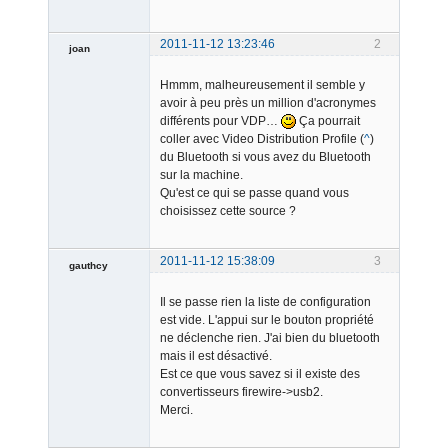
2011-11-12 13:23:46
2
joan
Hmmm, malheureusement il semble y
avoir à peu près un million d'acronymes
différents pour VDP…
Ça pourrait
coller avec Video Distribution Profile (
^
)
du Bluetooth si vous avez du Bluetooth
sur la machine.
Admin
Qu'est ce qui se passe quand vous
Offline
choisissez cette source ?
2011-11-12 15:38:09
3
gauthcy
Member
Il se passe rien la liste de configuration
Offline
est vide. L'appui sur le bouton propriété
ne déclenche rien. J'ai bien du bluetooth
mais il est désactivé.
Est ce que vous savez si il existe des
convertisseurs firewire->usb2.
Merci.