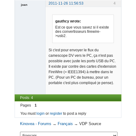
2011-11-26 11:56:53
4
joan
gauthcy wrote:
Est ce que vous savez si il existe
des convertisseurs firewire-
>usb2.
Admin
Si c'est pour envoyer le flux du
Offline
camescope DV vers le PC, ça n'est pas
possible avec juste les ports USB du PC.
Il existe par contre des cartes d'extension
FireWire (= IEEE1394) à mettre dans le
PC. (Pour un PC de bureau, pour un
portable c'est plus compliqué je pense).
Posts: 4
Pages
1
You must
login
or
register
to post a reply
Kinovea - Forums
→
Français
→
VDP Source