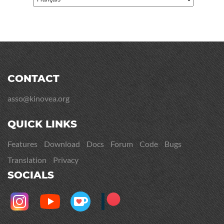
CONTACT
asso@kinovea.org
QUICK LINKS
Features
Download
Docs
Forum
Code
Bugs
Translation
Privacy
SOCIALS