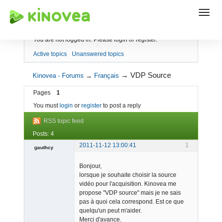
Index
You are not logged in.
Please login or register.
Active topics
Unanswered topics
→
VDP Source
Kinovea - Forums
→
Français
Pages
1
You must
login
or
register
to post a reply
RSS topic feed
Posts: 4
2011-11-12 13:00:41
1
gauthcy
Member
Bonjour,
Offline
lorsque je souhaite choisir la source
vidéo pour l'acquisition. Kinovea me
propose "VDP source" mais je ne sais
pas à quoi cela correspond. Est ce que
quelqu'un peut m'aider.
Merci d'avance.