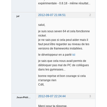
expérimentale - 0.8.18 - même résultat...
2012-09-07 21:06:51
2
jul
Member
salut,
Offline
je suis sous seven 64 et cela fonctionne
nickel.
je ne sais pas si cela peut aider mais il
faut peut être regarder au niveau de tes
versions de frameworks installées.
le développeur en a parlé
ici
je sais que cela nous avait permis de
débloquer pas mal de PC de collègues
dans les gymnases...
bonne reprise et bon courage si cela
n'arrange rien
Cdlt,
2012-09-07 22:24:44
3
Jean-Philippe
Merci pour ta réponse.