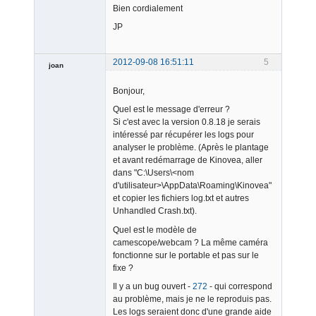
Bien cordialement
JP
2012-09-08 16:51:11
5
joan
Bonjour,
Quel est le message d'erreur ?
Si c'est avec la version 0.8.18 je serais
intéressé par récupérer les logs pour
analyser le problème. (Après le plantage
Admin
et avant redémarrage de Kinovea, aller
Offline
dans "C:\Users\<nom
d'utilisateur>\AppData\Roaming\Kinovea"
et copier les fichiers log.txt et autres
Unhandled Crash.txt).
Quel est le modèle de
camescope/webcam ? La même caméra
fonctionne sur le portable et pas sur le
fixe ?
Il y a un bug ouvert -
272
- qui correspond
au problème, mais je ne le reproduis pas.
Les logs seraient donc d'une grande aide