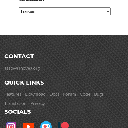
fonctionnement.
CONTACT
asso@kinovea.org
QUICK LINKS
Features
Download
Docs
Forum
Code
Bugs
Translation
Privacy
SOCIALS