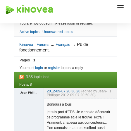
Index
You are not logged in.
Please login or register.
Active topics
Unanswered topics
→
Pb de
Kinovea - Forums
→
Français
fonctionnement.
Pages
1
You must
login
or
register
to post a reply
RSS topic feed
Posts: 8
2012-09-07 20:36:28
(edited by Jean-
1
Jean-Philippe
Philippe 2012-09-07 20:50:30)
Bonjours à tous
je suis prof d'EPS Je viens de découvrir
ce programme et je le trouve extra !
Vraiment, chapeau aux concepteurs...
J'en connais un autre excellent aussi...
Member