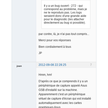
Il y a un bug ouvert - 272 - qui
correspond au problème, mais je
ne le reproduis pas. Les logs
seraient donc d'une grande aide
pour le diagnostic (les attacher
directement au bug si possible).
par contre, là, je n'ai pas tout compris...
Merci pour vos réponses
Bien cordialement à tous
JP
2012-09-08 22:28:25
7
joan
Hmm, hm!
D'après ce que je comprends il y a un
périphérique de capture appelé Asus
GSB d'installé sur la machine.
Apparemment c'est un périphérique
Admin
virtuel de capture d'écran qui est installé
Offline
automatiquement avec les cartes
graphiques Asus…