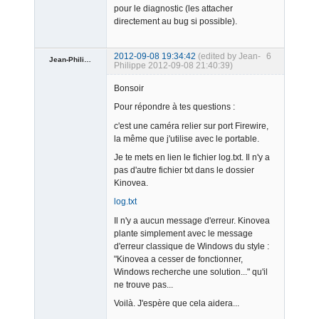
pour le diagnostic (les attacher
directement au bug si possible).
2012-09-08 19:34:42
(edited by Jean-
6
Jean-Philippe
Philippe 2012-09-08 21:40:39)
Bonsoir
Pour répondre à tes questions :
c'est une caméra relier sur port Firewire,
la même que j'utilise avec le portable.
Member
Je te mets en lien le fichier log.txt. Il n'y a
Offline
pas d'autre fichier txt dans le dossier
Kinovea.
log.txt
Il n'y a aucun message d'erreur. Kinovea
plante simplement avec le message
d'erreur classique de Windows du style :
"Kinovea a cesser de fonctionner,
Windows recherche une solution..." qu'il
ne trouve pas...
Voilà. J'espère que cela aidera...