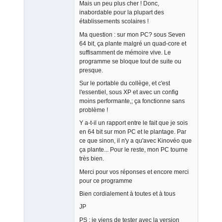
Mais un peu plus cher ! Donc,
Offline
inabordable pour la plupart des
établissements scolaires !
Ma question : sur mon PC? sous Seven
64 bit, ça plante malgré un quad-core et
suffisamment de mémoire vive. Le
programme se bloque tout de suite ou
presque.
Sur le portable du collège, et c'est
l'essentiel, sous XP et avec un config
moins performante,; ça fonctionne sans
problème !
Y a-t-il un rapport entre le fait que je sois
en 64 bit sur mon PC et le plantage. Par
ce que sinon, il n'y a qu'avec Kinovéo que
ça plante... Pour le reste, mon PC tourne
très bien.
Merci pour vos réponses et encore merci
pour ce programme
Bien cordialement à toutes et à tous
JP
PS : je viens de tester avec la version