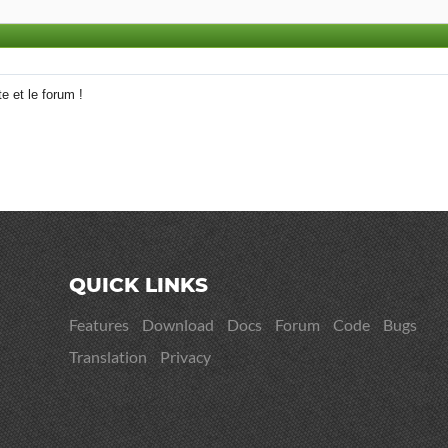
e et le forum !
QUICK LINKS
Features
Download
Docs
Forum
Code
Bugs
Translation
Privacy