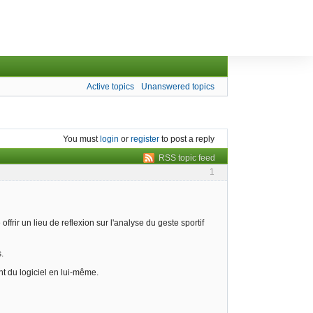
Active topics
Unanswered topics
You must
login
or
register
to post a reply
RSS topic feed
1
ffrir un lieu de reflexion sur l'analyse du geste sportif
.
t du logiciel en lui-même.