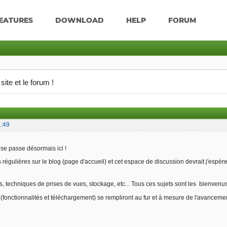
EATURES
DOWNLOAD
HELP
FORUM
site et le forum !
1:49
 se passe désormais ici !
 régulières sur le blog (page d'accueil) et cet espace de discussion devrait j'espère o
ls, techniques de prises de vues, stockage, etc... Tous ces sujets sont les bienvenus
(fonctionnalités et téléchargement) se rempliront au fur et à mesure de l'avancemen