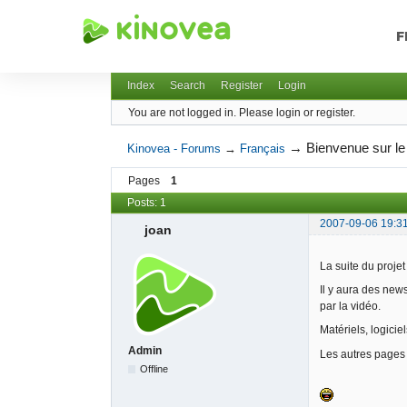
F
Kinovea - Forums
Index
Search
Register
Login
You are not logged in.
Please login or register.
→
Bienvenue sur le 
Kinovea - Forums
→
Français
Pages
1
Posts: 1
2007-09-06 19:3
joan
La suite du projet
Il y aura des news
par la vidéo.
Matériels, logicie
Admin
Les autres pages 
Offline