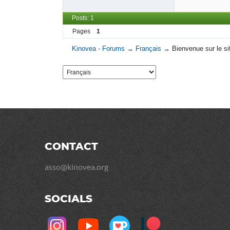
Posts: 1
Pages
1
Kinovea - Forums
→
Français
→
Bienvenue sur le sit
CONTACT
asso@kinovea.org
SOCIALS