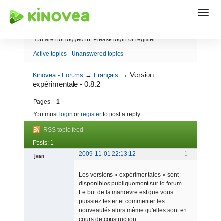
Index
You are not logged in.
Please login or register.
Active topics
Unanswered topics
→
Version
Kinovea - Forums
→
Français
expérimentale - 0.8.2
Pages
1
You must
login
or
register
to post a reply
RSS topic feed
Posts: 1
2009-11-01 22:13:12
1
joan
Les versions « expérimentales » sont
disponibles publiquement sur le forum.
Le but de la manœvre est que vous
puissiez tester et commenter les
nouveautés alors même qu'elles sont en
cours de construction.
Admin