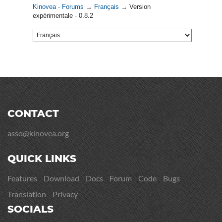
Kinovea - Forums
→
Français
→
Version
expérimentale - 0.8.2
CONTACT
asso@kinovea.org
QUICK LINKS
Features
Download
Docs
Forum
Code
Bugs
Translation
Privacy
SOCIALS