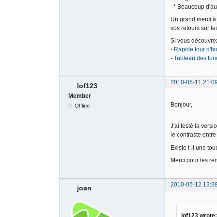
* Beaucoup d'aut
Un grand merci à 
vos retours sur l
Si vous découvre
-
Rapide tour d'h
-
Tableau des fonc
2010-05-11 21:0
lof123
Member
Bonjour,
Offline
J'ai testé la vers
le contraste entre
Existe t-il une to
Merci pour tes r
2010-05-12 13:3
joan
lof123 wrote: