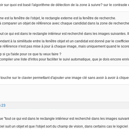
ir sur quoi est basé l'algorithme de détection de la zone à suivre? sur le contraste 
ne est la fenêtre de l'objet, le rectangle externe est la fenêtre de recherche.
 à comparer un objet de référence avec chaque candidat dans la zone de recherche 
out ce qui est dans le rectangle intérieur est recherché dans les images suivantes. Il 
dant à la similitude entre la fenêtre objet et un candidat est donné par le coeffici
de référence n'est pas mise à jour à chaque image, mais uniquement quand le score 
p si ça t'aide pour ce que tu veux faire ?
mpiler une liste d'infos pour faciliter le suivi automatique, que je dois encore enri
e touche sur le clavier permettant d'ajouter une image clé sans avoir à avoir à cliqu
5:23
e "tout ce qui est dans le rectangle intérieur est recherché dans les images suivant
iel suit un objet et que l'objet sort du champ de vision, dans certains cas le logiciel a