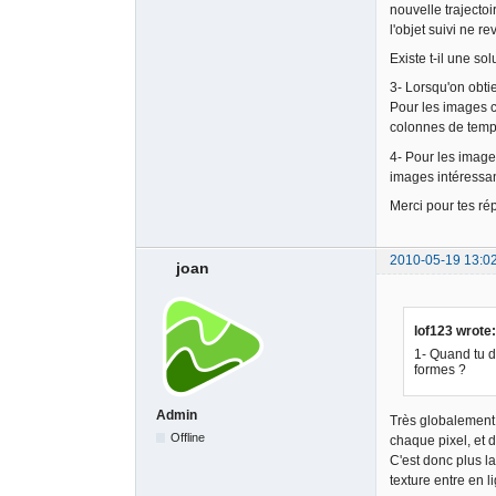
nouvelle trajectoi
l'objet suivi ne re
Existe t-il une so
3- Lorsqu'on obti
Pour les images cl
colonnes de temps
4- Pour les image
images intéressan
Merci pour tes r
2010-05-19 13:0
joan
lof123 wrote:
1- Quand tu d
formes ?
Admin
Très globalement,
Offline
chaque pixel, et 
C'est donc plus l
texture entre en 