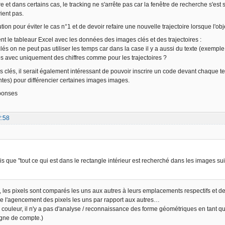
re et dans certains cas, le tracking ne s'arrête pas car la fenêtre de recherche s'es
vient pas.
lution pour éviter le cas n°1 et de devoir refaire une nouvelle trajectoire lorsque l'o
ent le tableaur Excel avec les données des images clés et des trajectoires :
és on ne peut pas utiliser les temps car dans la case il y a aussi du texte (exemple : 
 avec uniquement des chiffres comme pour les trajectoires ?
s clés, il serait également intéressant de pouvoir inscrire un code devant chaque te
tes) pour différencier certaines images images.
éponses
2:58
is que "tout ce qui est dans le rectangle intérieur est recherché dans les images sui
 les pixels sont comparés les uns aux autres à leurs emplacements respectifs et de
de l'agencement des pixels les uns par rapport aux autres…
a couleur, il n'y a pas d'analyse / reconnaissance des forme géométriques en tant qu
ligne de compte.)