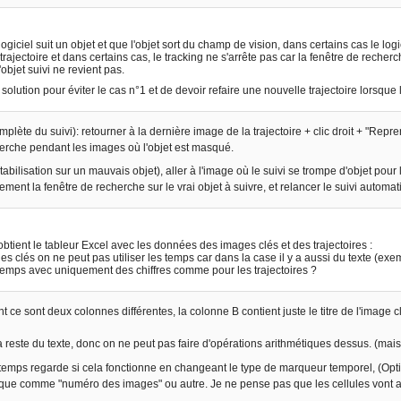
ogiciel suit un objet et que l'objet sort du champ de vision, dans certains cas le logici
rajectoire et dans certains cas, le tracking ne s'arrête pas car la fenêtre de recher
'objet suivi ne revient pas.
e solution pour éviter le cas n°1 et de devoir refaire une nouvelle trajectoire lorsque
plète du suivi): retourner à la dernière image de la trajectoire + clic droit + "Repr
herche pendant les images où l'objet est masqué.
tabilisation sur un mauvais objet), aller à l'image où le suivi se trompe d'objet pour l
ment la fenêtre de recherche sur le vrai objet à suivre, et relancer le suivi autom
obtient le tableur Excel avec les données des images clés et des trajectoires :
s clés on ne peut pas utiliser les temps car dans la case il y a aussi du texte (exempl
emps avec uniquement des chiffres comme pour les trajectoires ?
e sont deux colonnes différentes, la colonne B contient juste le titre de l'image cl
 reste du texte, donc on ne peut pas faire d'opérations arithmétiques dessus. (mais c
emps regarde si cela fonctionne en changeant le type de marqueur temporel, (Opti
ue comme "numéro des images" ou autre. Je ne pense pas que les cellules vont