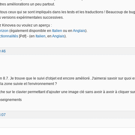
res améliorations un peu partout.
tous ceux qui se sont impliqués dans les tests et les traductions ! Beaucoup de bugs
es versions expérimentales successives.
z Kinovea ou voulez un aperçu :
orizon
(également disponible en
Italien
ou en
Anglais
).
tionnalités
[Pdf] - (en
Italien
, en
Anglais
).
9:46
ion 8.7. Je trouve que le suivi d'objet est encore amélioré. J'aimerai savoir sur quoi
 la zone suivie et l'environnement ?
uche sur le clavier permettant d'ajouter une image clé sans avoir à avoir à cliquer s
enseignements
8:07