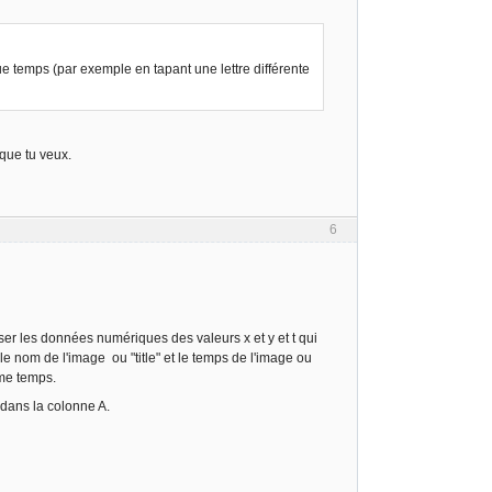
ue temps (par exemple en tapant une lettre différente
 que tu veux.
6
iser les données numériques des valeurs x et y et t qui
le nom de l'image ou "title" et le temps de l'image ou
ême temps.
 dans la colonne A.