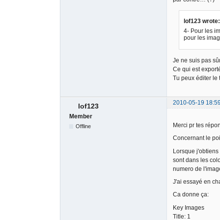
lof123 wrote:
4- Pour les i
pour les imag
Je ne suis pas sû
Ce qui est exporté
Tu peux éditer le 
2010-05-19 18:5
lof123
Member
Merci pr tes répo
Offline
Concernant le poi
Lorsque j'obtiens 
sont dans les col
numero de l'image
J'ai essayé en ch
Ca donne ça:
Key Images
Title: 1