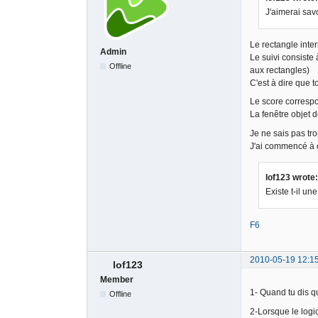
J'aimerai savo
Le rectangle inter
Admin
Le suivi consiste
Offline
aux rectangles)
C'est à dire que t
Le score correspon
La fenêtre objet 
Je ne sais pas tro
J'ai commencé à co
lof123 wrote:
Existe t-il un
F6
2010-05-19 12:1
lof123
Member
1- Quand tu dis qu
Offline
2-Lorsque le logic