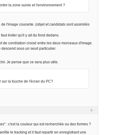
entre la zone suivie et l'environnement ?
de l'image courante. (objet et candidats sont assimilés
faut éviter qu'il y ait du fond dedans.
ent de corrélation croisé entre les deux morceaux d'image.
descend sous un seuil particulier.
chir. Je pense que ce sera plus utile.
er sur la touche de l'écran du PC?
4
es" : c'est la couleur qui est recherchée ou des formes ?
rrête le tracking et il faut repartir en enregistrant une