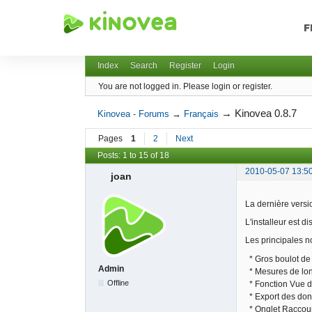
F
Kinovea - Forums
Index
Search
Register
Login
You are not logged in.
Please login or register.
→
Kinovea 0.8.7
Kinovea - Forums
→
Français
Pages
1
2
Next
Posts: 1 to 15 of 18
2010-05-07 13:5
joan
La dernière versi
L'installeur est d
Les principales no
* Gros boulot de 
Admin
* Mesures de long
Offline
* Fonction Vue d'
* Export des donn
* Onglet Raccourc