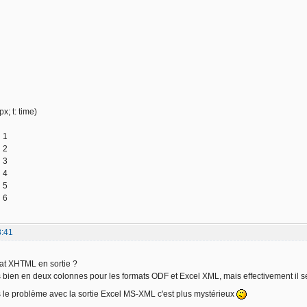
: px; t: time)
 1
 2
 3
 4
 5
 6
3:41
rmat XHTML en sortie ?
bien en deux colonnes pour les formats ODF et Excel XML, mais effectivement il se
as le problème avec la sortie Excel MS-XML c'est plus mystérieux