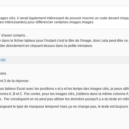
mages clés, il serait également intéressant de pouvoir inscrire un code devant chaq
es intéressantes) pour différencier certaines images images.
r d'avoir compris…
 dans le fichier tableur pour l'instant c'est le titre de l'image, donc cela peut-être ce
titre directement en cliquant dessus dans la petite miniature.
9:50
nses.
nt 3 de ta réponse :
un tableur Excel avec les positions x et y et les temps des images clés, je peux util
onnes A, B et C. Par contre, pour les images clés, j'obtiens dans la même colonne A 
. Par conséquent on ne peut pas utiliser les données puisqu'il y a du texte en m
angeant le type de marqueur temporel mais ça ne change pas, le texte est toujours