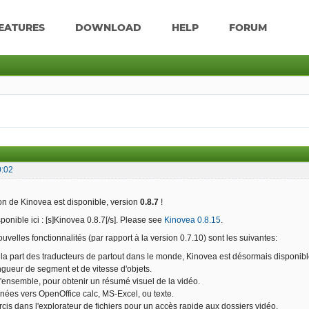
EATURES
DOWNLOAD
HELP
FORUM
0:02
on de Kinovea est disponible, version
0.8.7
!
isponible ici : [s]Kinovea 0.8.7[/s]. Please see
Kinovea 0.8.15
.
uvelles fonctionnalités (par rapport à la version 0.7.10) sont les suivantes:
la part des traducteurs de partout dans le monde, Kinovea est désormais disponib
ueur de segment et de vitesse d'objets.
ensemble, pour obtenir un résumé visuel de la vidéo.
ées vers OpenOffice calc, MS-Excel, ou texte.
is dans l'explorateur de fichiers pour un accès rapide aux dossiers vidéo.