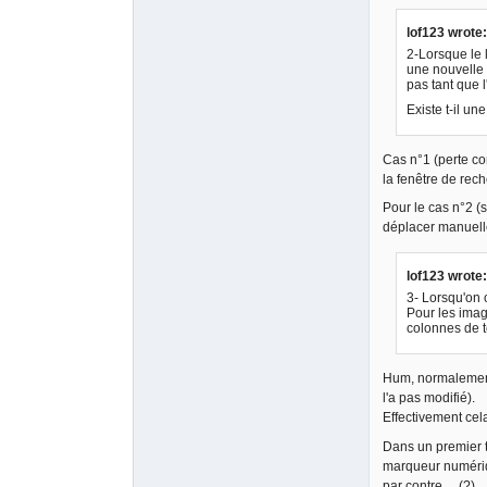
lof123 wrote:
2-Lorsque le l
une nouvelle t
pas tant que l
Existe t-il un
Cas n°1 (perte com
la fenêtre de rec
Pour le cas n°2 (s
déplacer manuelle
lof123 wrote:
3- Lorsqu'on 
Pour les image
colonnes de t
Hum, normalement c
l'a pas modifié).
Effectivement cela
Dans un premier t
marqueur numériq
par contre… (?)