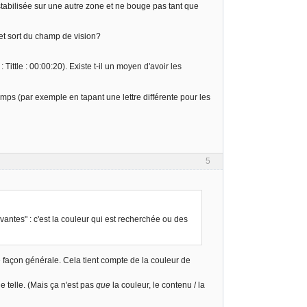
t stabilisée sur une autre zone et ne bouge pas tant que
bjet sort du champ de vision?
Tittle : 00:00:20). Existe t-il un moyen d'avoir les
mps (par exemple en tapant une lettre différente pour les
5
vantes" : c'est la couleur qui est recherchée ou des
 façon générale. Cela tient compte de la couleur de
e telle. (Mais ça n'est pas
que
la couleur, le contenu / la