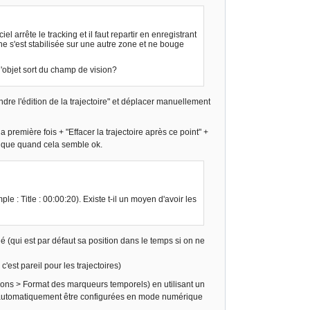
el arrête le tracking et il faut repartir en enregistrant
che s'est stabilisée sur une autre zone et ne bouge
 l'objet sort du champ de vision?
endre l'édition de la trajectoire" et déplacer manuellement
a première fois + "Effacer la trajectoire après ce point" +
atique quand cela semble ok.
e : Title : 00:00:20). Existe t-il un moyen d'avoir les
é (qui est par défaut sa position dans le temps si on ne
'est pareil pour les trajectoires)
ons > Format des marqueurs temporels) en utilisant un
 automatiquement être configurées en mode numérique