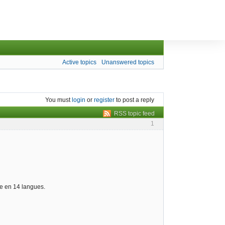
Active topics
Unanswered topics
You must
login
or
register
to post a reply
RSS topic feed
1
le en 14 langues.