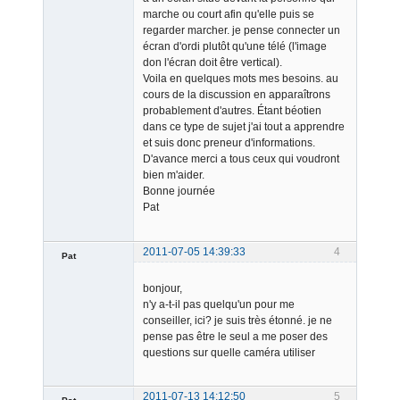
marche ou court afin qu'elle puis se
regarder marcher. je pense connecter un
écran d'ordi plutôt qu'une télé (l'image
don l'écran doit être vertical).
Voila en quelques mots mes besoins. au
cours de la discussion en apparaîtrons
probablement d'autres. Étant béotien
dans ce type de sujet j'ai tout a apprendre
et suis donc preneur d'informations.
D'avance merci a tous ceux qui voudront
bien m'aider.
Bonne journée
Pat
2011-07-05 14:39:33
4
Pat
Member
bonjour,
Offline
n'y a-t-il pas quelqu'un pour me
conseiller, ici? je suis très étonné. je ne
pense pas être le seul a me poser des
questions sur quelle caméra utiliser
2011-07-13 14:12:50
5