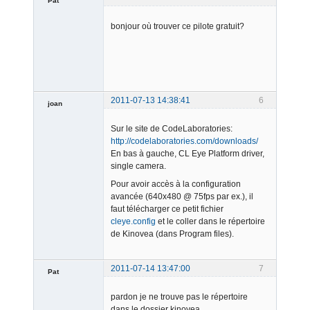
Pat
Member
bonjour où trouver ce pilote gratuit?
Offline
2011-07-13 14:38:41
6
joan
Sur le site de CodeLaboratories:
http://codelaboratories.com/downloads/
En bas à gauche, CL Eye Platform driver,
single camera.
Pour avoir accès à la configuration
Admin
avancée (640x480 @ 75fps par ex.), il
Offline
faut télécharger ce petit fichier
cleye.config
et le coller dans le répertoire
de Kinovea (dans Program files).
2011-07-14 13:47:00
7
Pat
Member
pardon je ne trouve pas le répertoire
Offline
dans le dossier kinovea