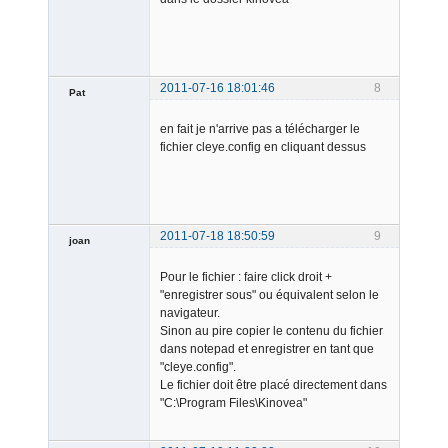
2011-07-16 18:01:46
8
Pat
Member
en fait je n'arrive pas a télécharger le
Offline
fichier cleye.config en cliquant dessus
2011-07-18 18:50:59
9
joan
Pour le fichier : faire click droit +
"enregistrer sous" ou équivalent selon le
navigateur.
Sinon au pire copier le contenu du fichier
dans notepad et enregistrer en tant que
"cleye.config".
Admin
Le fichier doit être placé directement dans
Offline
"C:\Program Files\Kinovea"