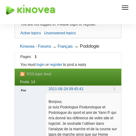
Index
You are not logged in.
Please login or register.
Active topics
Unanswered topics
→
Podologie
Kinovea - Forums
→
Français
Pages
1
You must
login
or
register
to post a reply
RSS topic feed
Posts: 14
2011-06-24 09:45:42
1
Pat
Member
Bonjour,
Offline
je suis Podologue Posturologue et
Podologue du sport et ami de Yann P. qui
m'a donné les référence de votre site et
logiciel. Je souhaite l’utiliser dans
l'analyse de la marche et de la course sur
tapis de marche ainsi que sur Home