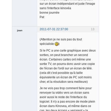
sur un écran indépendant et juste l'image
sans l'interface kinovéa
bonne journée
Pat
2011-07-31 22:37:00
13
joan
(Attention je ne suis pas du tout
spécialiste
)
Si le PC a une carte graphique avec deux
sorties, on peut brancher un second
écran. Certaines cartes ont même une
Admin
sortie TV, on pourra donc avoir une copie
Offline
de l'écran de l'ordi sur un écran de télé.
(cela dit c'est possible qu'à taille
équivalente un écran de PC soit moins
cher, et la résolution sera meilleure)
Je ne vois pas trop comment faire pour
renvoyer la vidéo vers un écran sans
avoir aussi le reste de l'interface du
logiciel. Il n'y a pas encore de mode plein
écran dans Kinovea, et même dans ce
cas, les deux écrans « verraient » la