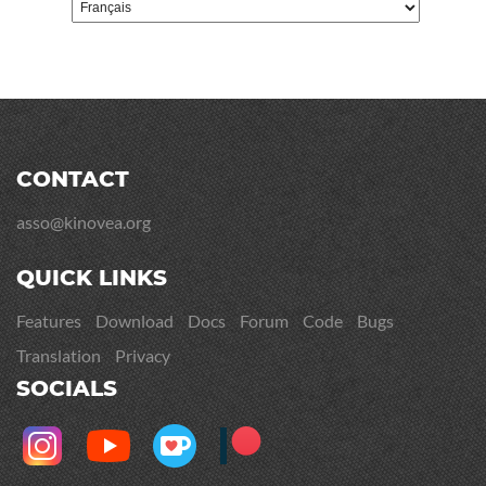
CONTACT
asso@kinovea.org
QUICK LINKS
Features
Download
Docs
Forum
Code
Bugs
Translation
Privacy
SOCIALS