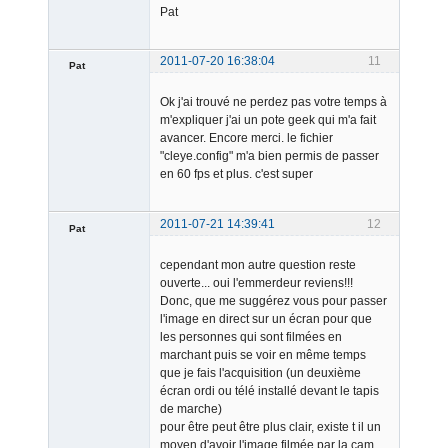
Pat
2011-07-20 16:38:04
11
Pat
Member
Ok j'ai trouvé ne perdez pas votre temps à
Offline
m'expliquer j'ai un pote geek qui m'a fait
avancer. Encore merci. le fichier
"cleye.config" m'a bien permis de passer
en 60 fps et plus. c'est super
2011-07-21 14:39:41
12
Pat
Member
cependant mon autre question reste
Offline
ouverte... oui l'emmerdeur reviens!!!
Donc, que me suggérez vous pour passer
l'image en direct sur un écran pour que
les personnes qui sont filmées en
marchant puis se voir en même temps
que je fais l'acquisition (un deuxième
écran ordi ou télé installé devant le tapis
de marche)
pour être peut être plus clair, existe t il un
moyen d'avoir l'image filmée par la cam