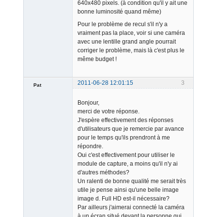
640x480 pixels. (à condition qu'il y ait une
bonne luminosité quand même)
Pour le problème de recul s'il n'y a
vraiment pas la place, voir si une caméra
avec une lentille grand angle pourrait
corriger le problème, mais là c'est plus le
même budget !
2011-06-28 12:01:15
3
Pat
Member
Bonjour,
Offline
merci de votre réponse.
J'espère effectivement des réponses
d'utilisateurs que je remercie par avance
pour le temps qu'ils prendront à me
répondre.
Oui c'est effectivement pour utiliser le
module de capture, a moins qu'il n'y ai
d'autres méthodes?
Un ralenti de bonne qualité me serait très
utile je pense ainsi qu'une belle image
image d. Full HD est-il nécessaire?
Par ailleurs j'aimerai connecté la caméra
à un écran situé devant la personne qui