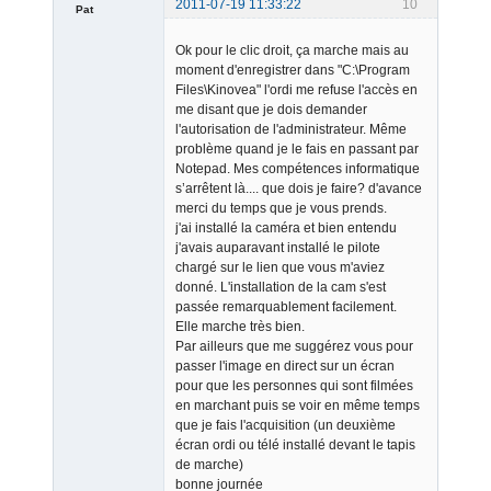
2011-07-19 11:33:22
10
Pat
Member
Ok pour le clic droit, ça marche mais au
Offline
moment d'enregistrer dans "C:\Program
Files\Kinovea" l'ordi me refuse l'accès en
me disant que je dois demander
l'autorisation de l'administrateur. Même
problème quand je le fais en passant par
Notepad. Mes compétences informatique
s’arrêtent là.... que dois je faire? d'avance
merci du temps que je vous prends.
j'ai installé la caméra et bien entendu
j'avais auparavant installé le pilote
chargé sur le lien que vous m'aviez
donné. L'installation de la cam s'est
passée remarquablement facilement.
Elle marche très bien.
Par ailleurs que me suggérez vous pour
passer l'image en direct sur un écran
pour que les personnes qui sont filmées
en marchant puis se voir en même temps
que je fais l'acquisition (un deuxième
écran ordi ou télé installé devant le tapis
de marche)
bonne journée