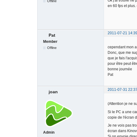
Ok j'ai trouvé ne 
Offline
en 60 fps et plus.
2011-07-21 14:3
Pat
Member
cependant mon aut
Offline
Donc, que me sug
que je fais l'acqu
pour être peut êtr
bonne journée
Pat
2011-07-31 22:3
joan
(Attention je ne s
Si le PC a une ca
copie de l'écran d
Je ne vois pas tro
écran dans Kinov
Admin
Si on envoie dire