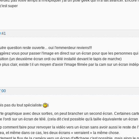
perdez pas votre temps à m'expliquer j'ai un pote geek qui m'a fait avancer. Encore m
 c'est super
9:41
re question reste ouverte... oui l'emmerdeur reviens!!!
gérez vous pour passer l'image en direct sur un écran pour que les personnes qui
isition (un deuxième écran ordi ou télé installé devant le tapis de marche)
e plus clair, existe t il un moyen d'avoir l'image filmée par la cam sur un écran indé
7:00
uis pas du tout spécialiste
)
rte graphique avec deux sorties, on peut brancher un second écran. Certaines cart
e l'ordi sur un écran de télé. (cela dit c'est possible qu'à taille équivalente un écra
p comment faire pour renvoyer la vidéo vers un écran sans avoir aussi le reste de l'i
ea, et même dans ce cas, les deux écrans « verraient » la même chose.
ctement le flux de la caméra vers un écran d'affichage c'est possible, mais alors le