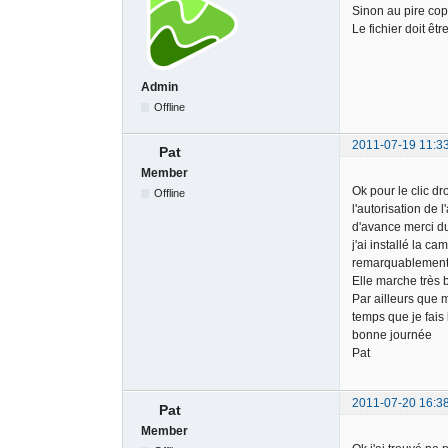
Sinon au pire copi
Le fichier doit ê
Admin
Offline
2011-07-19 11:3
Pat
Member
Ok pour le clic d
Offline
l'autorisation de
d'avance merci d
j'ai installé la c
remarquablement 
Elle marche très 
Par ailleurs que 
temps que je fais 
bonne journée
Pat
2011-07-20 16:3
Pat
Member