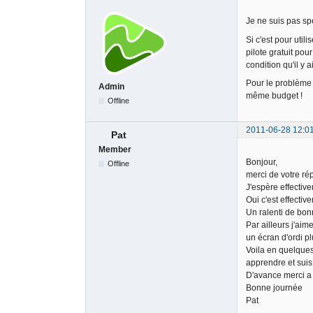
Je ne suis pas sp
Si c'est pour uti
pilote gratuit po
condition qu'il y
Pour le problème d
Admin
même budget !
Offline
2011-06-28 12:0
Pat
Member
Bonjour,
Offline
merci de votre ré
J'espère effectiv
Oui c'est effectiv
Un ralenti de bonn
Par ailleurs j'ai
un écran d'ordi plu
Voila en quelques
apprendre et suis
D'avance merci a 
Bonne journée
Pat