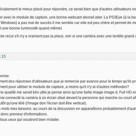
écialement le mieux placé pour répondre, ce serait bien que d'autres utilisateurs no
liser avec le module de capture, une bonne webcam devrait aller. La PS3Eye (à la ba
ur Windows) a pas mal de succès il me semble car elle est peu chère et permet de m
 ait une bonne luminosité quand même)
e recul s'il n'y a vraiment pas la place, voir si une caméra avec une lentille grand a
1:15
ponse.
ement des réponses d'utilisateurs que je remercie par avance pour le temps qu'ils 
ement pour utiliser le module de capture, a moins qu'il n'y ai d'autres méthodes?
e qualité me serait très utile je pense ainsi qu'une belle image image d. Full HD es
merai connecté la caméra à un écran situé devant la personne qui marche ou court af
tôt qu'une télé (l'image don l'écran doit être vertical).
 mots mes besoins. au cours de la discussion en apparaîtrons probablement d'autres.
 donc preneur d'informations.
tous ceux qui voudront bien m'aider.