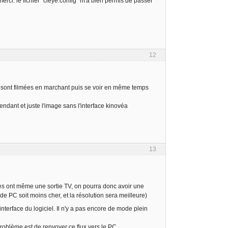
erci. le fichier "cleye.config" m'a bien permis de passer
12
 sont filmées en marchant puis se voir en même temps
pendant et juste l'image sans l'interface kinovéa
13
es ont même une sortie TV, on pourra donc avoir une
n de PC soit moins cher, et la résolution sera meilleure)
nterface du logiciel. Il n'y a pas encore de mode plein
 problème est de renvoyer ce flux vers le PC…