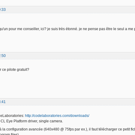
9:33
lqu'un pour me conseiller, ici? je suis très étonné. je ne pense pas être le seul a m
2:50
 ce pilote gratuit?
8:41
deLaboratories:
http://codelaboratories.com/downloads/
CL Eye Platform driver, single camera.
 la configuration avancée (640x480 @ 75fps par ex.), il faut télécharger ce petit fi
gram files).