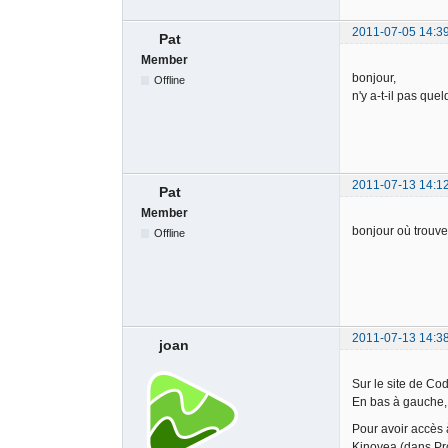
2011-07-05 14:3
Pat
Member
bonjour,
Offline
n'y a-t-il pas que
2011-07-13 14:1
Pat
Member
bonjour où trouver
Offline
2011-07-13 14:3
joan
Sur le site de Co
En bas à gauche, 
Pour avoir accès à
Kinovea (dans Pro