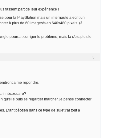
us fassent part de leur expérience !
se pour la PlayStation mais un internaute a écrit un
onter à plus de 60 images/s en 640x480 pixels. (à
ngle pourrait corriger le problème, mais là c'est plus le
3
prendront à me répondre.
t-il nécessaire?
in qu'elle puis se regarder marcher. je pense connecter
 Étant béotien dans ce type de sujet j'ai tout a