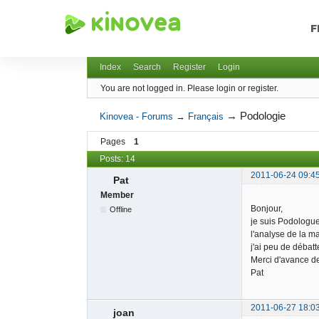
F
Kinovea - Forums
Index
Search
Register
Login
You are not logged in.
Please login or register.
→
Podologie
Kinovea - Forums
→
Français
Pages
1
Posts: 14
2011-06-24 09:4
Pat
Member
Bonjour,
Offline
je suis Podologue 
l'analyse de la m
j'ai peu de débatt
Merci d'avance de
Pat
2011-06-27 18:0
joan