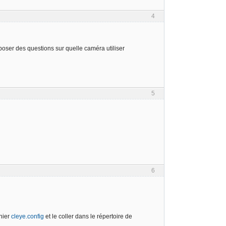
4
e poser des questions sur quelle caméra utiliser
5
6
chier
cleye.config
et le coller dans le répertoire de