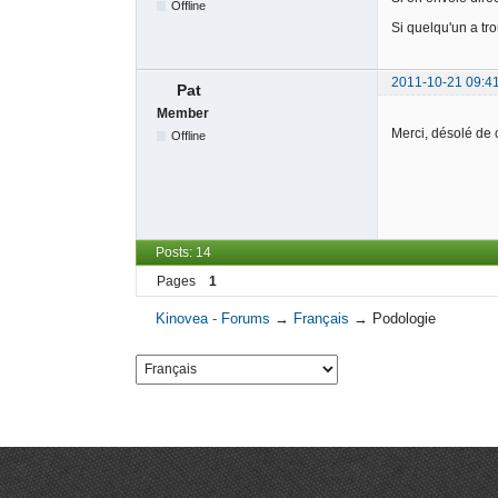
Offline
Si quelqu'un a tr
2011-10-21 09:4
Pat
Member
Merci, désolé de 
Offline
Posts: 14
Pages
1
Kinovea - Forums
→
Français
→
Podologie