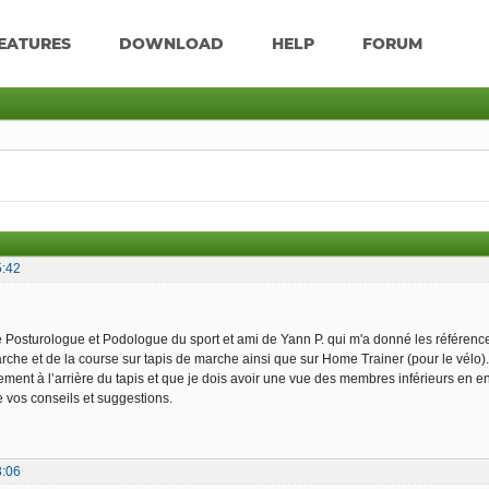
EATURES
DOWNLOAD
HELP
FORUM
5:42
Posturologue et Podologue du sport et ami de Yann P. qui m'a donné les référence de 
arche et de la course sur tapis de marche ainsi que sur Home Trainer (pour le vé
ement à l’arrière du tapis et que je dois avoir une vue des membres inférieurs en en
 vos conseils et suggestions.
3:06