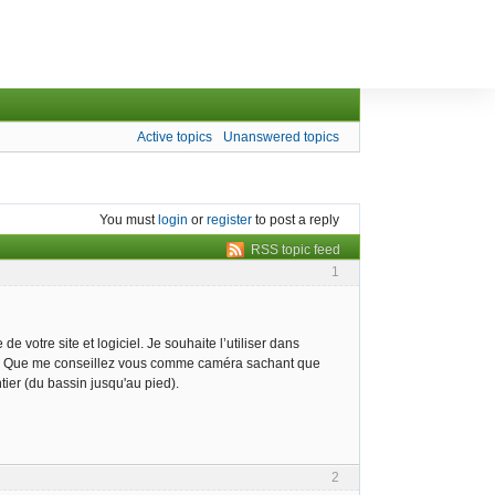
Active topics
Unanswered topics
You must
login
or
register
to post a reply
RSS topic feed
1
votre site et logiciel. Je souhaite l’utiliser dans
lo). Que me conseillez vous comme caméra sachant que
tier (du bassin jusqu'au pied).
2