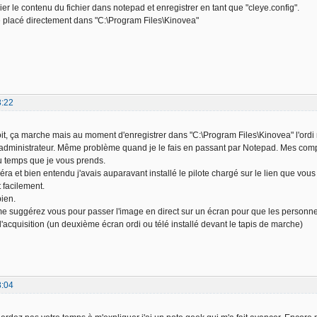
er le contenu du fichier dans notepad et enregistrer en tant que "cleye.config".
tre placé directement dans "C:\Program Files\Kinovea"
3:22
roit, ça marche mais au moment d'enregistrer dans "C:\Program Files\Kinovea" l'ord
 l'administrateur. Même problème quand je le fais en passant par Notepad. Mes compét
u temps que je vous prends.
améra et bien entendu j'avais auparavant installé le pilote chargé sur le lien que vou
facilement.
bien.
me suggérez vous pour passer l'image en direct sur un écran pour que les personn
l'acquisition (un deuxième écran ordi ou télé installé devant le tapis de marche)
8:04